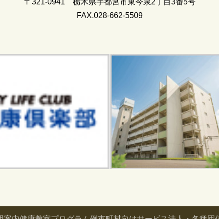
〒321-0941 栃木県宇都宮市東今泉2丁目3番5号
FAX.028-662-5509
団案内
健康教室プログラム例
市町村向けサービス
法人・各種団