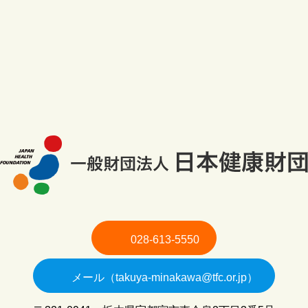
028-613-5550
メール（takuya-minakawa@tfc.or.jp）