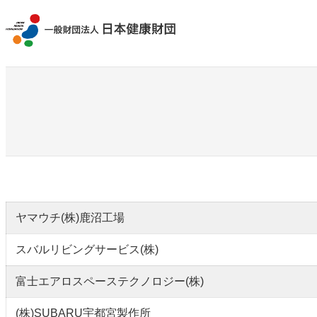
内
容
を
ス
キ
ッ
プ
ヤマウチ(株)鹿沼工場
スバルリビングサービス(株)
富士エアロスペーステクノロジー(株)
(株)SUBARU宇都宮製作所