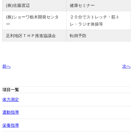
(株)佐藤渡辺
健康セミナー
(株)ショーワ栃木開発センタ
２０分でストレッチ・筋ト
ー
レ・ラジオ体操等
足利地区ＴＨＰ推進協議会
転倒予防
前へ
次へ
項目一覧
体力測定
運動指導
栄養指導