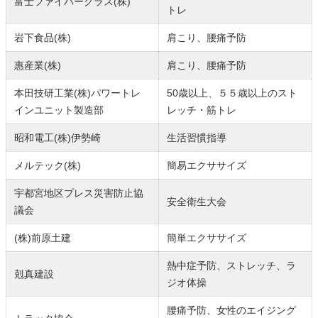
富士ファイバーグラス(株)
トレ
岩下食品(株)
肩こり、腰痛予防
惠産業(株)
肩こり、腰痛予防
本田技研工業(株)パワートレ
50歳以上、５５歳以上のスト
インユニット製造部
レッチ・筋トレ
昭和電工(株)伊勢崎
生活習慣指導
メルテック(株)
簡易エクササイズ
宇都宮地区プレス災害防止協
安全衛生大会
議会
(株)前原土建
簡単エクササイズ
熱中症予防、ストレッチ、ラ
剋真建設
ジオ体操
腰痛予防、女性のエイジング