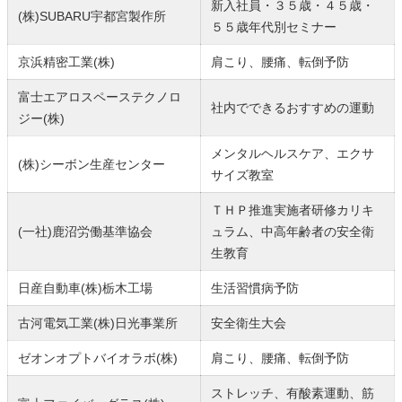
新入社員・３５歳・４５歳・
(株)SUBARU宇都宮製作所
５５歳年代別セミナー
京浜精密工業(株)
肩こり、腰痛、転倒予防
富士エアロスペーステクノロ
社内でできるおすすめの運動
ジー(株)
メンタルヘルスケア、エクサ
(株)シーボン生産センター
サイズ教室
ＴＨＰ推進実施者研修カリキ
(一社)鹿沼労働基準協会
ュラム、中高年齢者の安全衛
生教育
日産自動車(株)栃木工場
生活習慣病予防
古河電気工業(株)日光事業所
安全衛生大会
ゼオンオプトバイオラボ(株)
肩こり、腰痛、転倒予防
ストレッチ、有酸素運動、筋