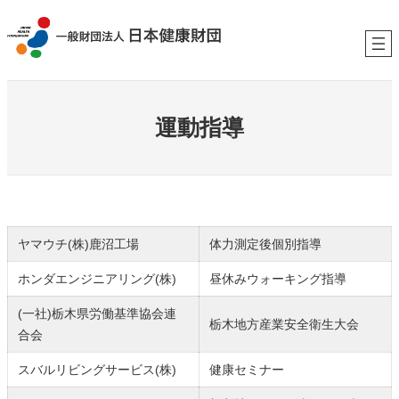
内
容
を
ス
キ
運動指導
ッ
プ
ヤマウチ(株)鹿沼工場
体力測定後個別指導
ホンダエンジニアリング(株)
昼休みウォーキング指導
(一社)栃木県労働基準協会連
栃木地方産業安全衛生大会
合会
スバルリビングサービス(株)
健康セミナー