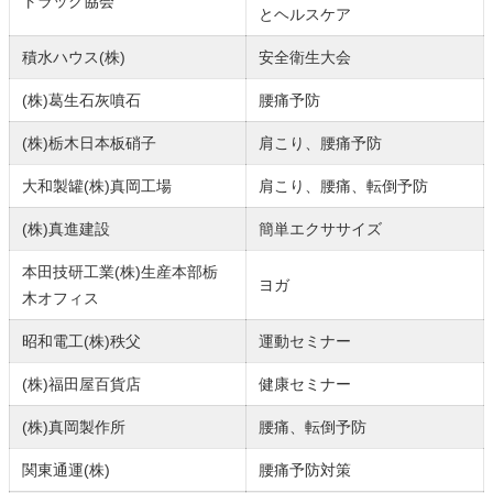
トラック協会
とヘルスケア
積水ハウス(株)
安全衛生大会
(株)葛生石灰噴石
腰痛予防
(株)栃木日本板硝子
肩こり、腰痛予防
大和製罐(株)真岡工場
肩こり、腰痛、転倒予防
(株)真進建設
簡単エクササイズ
本田技研工業(株)生産本部栃
ヨガ
木オフィス
昭和電工(株)秩父
運動セミナー
(株)福田屋百貨店
健康セミナー
(株)真岡製作所
腰痛、転倒予防
関東通運(株)
腰痛予防対策